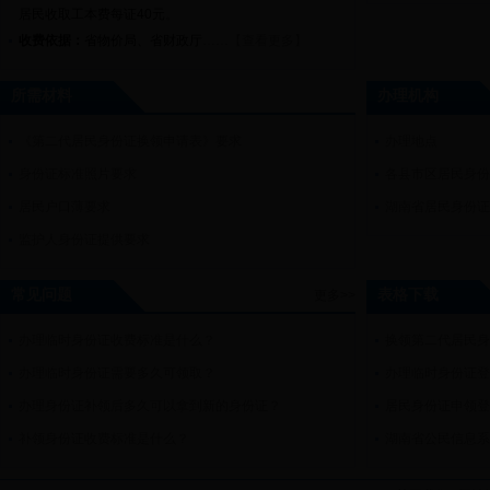
居民收取工本费每证
40
元。
收费依据：
省物价局、省财政厅
……【查看更多】
所需材料
办理机构
《第二代居民身份证换领申请表》要求
办理地点
身份证标准照片要求
各县市区居民身
居民户口薄要求
湖南省居民身份
监护人身份证提供要求
常见问题
表格下载
更多>>
办理临时身份证收费标准是什么？
换领第二代居民
办理临时身份证需要多久可领取？
办理临时身份证
办理身份证补领后多久可以拿到新的身份证？
居民身份证申领
补领身份证收费标准是什么？
湖南省公民信息系